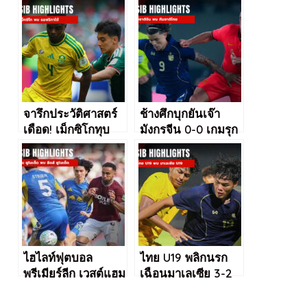
จารึกประวัติศาสตร์
ช้างศึกบุกยันเจ๊า
เดือด! เม็กซิโกทุบ
มังกรจีน 0-0 เกมรุก
แอฟริกาใต้ 2-0 เซ่น
ฝืดแต่เกมรับยัง
3 ใบแดง
เหนียว
ไฮไลท์ฟุตบอล
ไทย U19 พลิกนรก
พรีเมียร์ลีก เวสต์แฮม
เฉือนมาเลเซีย 3-2
ทุบ ลีดส์ 3-0 ส่งท้าย
คว้าแชมป์กลุ่มสุด
ฤดูกาลสุดช้ำ
ระทึก