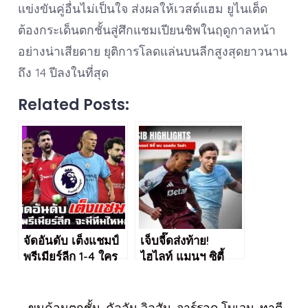
แข่งขันคู่อื่นไม่เป็นใจ ส่งผลให้เวสต์แฮม ยูไนเต็ด
ต้องกระเด็นตกชั้นสู่ศึกแชมเปียนชิพในฤดูกาลหน้า
อย่างน่าเสียดาย ยุติการโลดแล่นบนลีกสูงสุดยาวนาน
ถึง 14 ปีลงในที่สุด
Related Posts:
จัดอันดับ เต็งแชมป์
เจ็บจี๊ดส่งท้าย!
พรีเมียร์ลีก 1-4 ใคร
ไฮไลท์ แมนฯ ซิตี้
พร้อมคว้าแชมป์มาก
พังคาบ้าน โดน
ที่สุด
วิลล่า พลิกนรก 1-2
ขุนค้อนตกชั้น
,
คัลลัม วิลสัน
,
จาร์รอด โบเวน
,
ทาตี