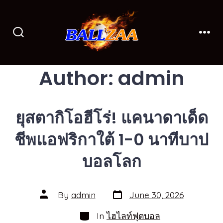
Skip
to
content
Search
Men
Toggle
Author:
admin
ยุสตากิโอฮีโร่! แคนาดาเด็ด
ชีพแอฟริกาใต้ 1-0 นาทีบาป
บอลโลก
Post
Post
By
admin
June 30, 2026
date
author
Categories
In
ไฮไลท์ฟุตบอล