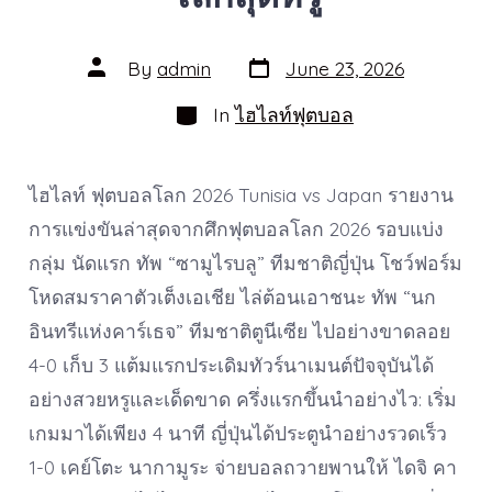
Post
Post
By
admin
June 23, 2026
date
author
Categories
In
ไฮไลท์ฟุตบอล
ไฮไลท์ ฟุตบอลโลก 2026 Tunisia vs Japan รายงาน
การแข่งขันล่าสุดจากศึกฟุตบอลโลก 2026 รอบแบ่ง
กลุ่ม นัดแรก ทัพ “ซามูไรบลู” ทีมชาติญี่ปุ่น โชว์ฟอร์ม
โหดสมราคาตัวเต็งเอเชีย ไล่ต้อนเอาชนะ ทัพ “นก
อินทรีแห่งคาร์เธจ” ทีมชาติตูนีเซีย ไปอย่างขาดลอย
4-0 เก็บ 3 แต้มแรกประเดิมทัวร์นาเมนต์ปัจจุบันได้
อย่างสวยหรูและเด็ดขาด ครึ่งแรกขึ้นนำอย่างไว: เริ่ม
เกมมาได้เพียง 4 นาที ญี่ปุ่นได้ประตูนำอย่างรวดเร็ว
1-0 เคย์โตะ นากามูระ จ่ายบอลถวายพานให้ ไดจิ คา