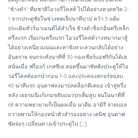
“ช้างดำ” ทีมชาติไอวอรี่โคสต์ ไปได้อย่างหวุดหวิด 2-
1 จากประตูชัยในช่วงทดเจ็บนาทีบาป คว้า 3 แต้ม
ประเดิมทัวร์นาเมนต์ได้สำเร็จ ช้างดำช็อกอินทรีเหล็ก
ครึ่งแรก เริ่มเกมครึ่งแรก ไอวอรี่โคสต์วางหมากมาสู้
ได้อย่างเหนียวแน่นและหาจังหวะสวนกลับได้อย่าง
อันตราย จนกระทั่งนาทีที่ 30 กองเชียร์แอฟริกันได้เฮ
สนั่นเมื่อ ฟร็องก์ เกสซีเย สอดขึ้นมาซัดพังประตูให้ไอ
วอรี่โคสต์ออกนำก่อน 1-0 และประคองสกอร์จนจบ
45 นาทีแรก อุนดาฟลงมาปลดล็อกตีเสมอ เข้าสู่ครึ่ง
หลัง เยอรมนีแก้เกมขยับแนวรุกเต็มสูบ จนในนาทีที่
68 ความพยายามก็เป็นผลเมื่อ นาดีม อามิรี จ่ายบอล
ถวายพานให้กองหน้าตัวสำรองอย่าง เดนิซ อุนดาฟ
ซัดจ่อๆ เปลี่ยนทางเข้าประตูไป […]