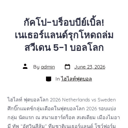
กัคโป-บร็อบบีย์เบิ้ล!
เนเธอร์แลนด์รุกโหดถล่ม
สวีเดน 5-1 บอลโลก
Post
Post
By
admin
June 23, 2026
date
author
Categories
In
ไฮไลท์ฟุตบอล
ไฮไลท์ ฟุตบอลโลก 2026 Netherlands vs Sweden
ศึกบิ๊กแมตช์กลุ่มเดือดในฟุตบอลโลก 2026 รอบแบ่ง
กลุ่ม นัดแรก ณ สนามฮาร์ดร็อค สเตเดียม เมืองไมอา
มี ทัพ “อัศวินสีส้ม” ทีมชาติเนเธอร์แลนด์ โชว์ฟอร์ม