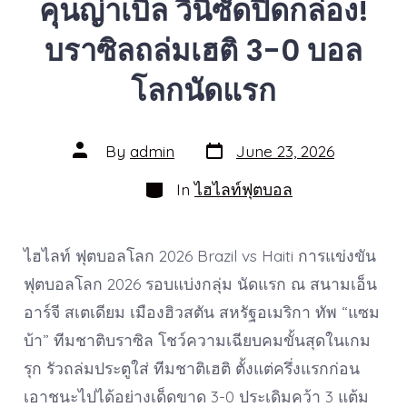
คุนญ่าเบิ้ล วินิซัดปิดกล่อง!
บราซิลถล่มเฮติ 3-0 บอล
โลกนัดแรก
Post
Post
By
admin
June 23, 2026
date
author
Categories
In
ไฮไลท์ฟุตบอล
ไฮไลท์ ฟุตบอลโลก 2026 Brazil vs Haiti การแข่งขัน
ฟุตบอลโลก 2026 รอบแบ่งกลุ่ม นัดแรก ณ สนามเอ็น
อาร์จี สเตเดียม เมืองฮิวสตัน สหรัฐอเมริกา ทัพ “แซม
บ้า” ทีมชาติบราซิล โชว์ความเฉียบคมขั้นสุดในเกม
รุก รัวถล่มประตูใส่ ทีมชาติเฮติ ตั้งแต่ครึ่งแรกก่อน
เอาชนะไปได้อย่างเด็ดขาด 3-0 ประเดิมคว้า 3 แต้ม