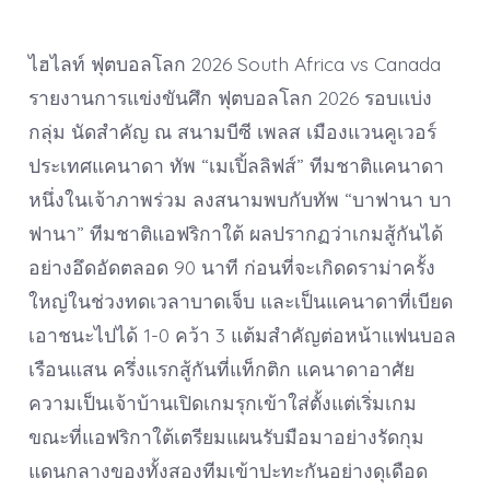
ไฮไลท์ ฟุตบอลโลก 2026 South Africa vs Canada
รายงานการแข่งขันศึก ฟุตบอลโลก 2026 รอบแบ่ง
กลุ่ม นัดสำคัญ ณ สนามบีซี เพลส เมืองแวนคูเวอร์
ประเทศแคนาดา ทัพ “เมเปิ้ลลิฟส์” ทีมชาติแคนาดา
หนึ่งในเจ้าภาพร่วม ลงสนามพบกับทัพ “บาฟานา บา
ฟานา” ทีมชาติแอฟริกาใต้ ผลปรากฏว่าเกมสู้กันได้
อย่างอึดอัดตลอด 90 นาที ก่อนที่จะเกิดดราม่าครั้ง
ใหญ่ในช่วงทดเวลาบาดเจ็บ และเป็นแคนาดาที่เบียด
เอาชนะไปได้ 1-0 คว้า 3 แต้มสำคัญต่อหน้าแฟนบอล
เรือนแสน ครึ่งแรกสู้กันที่แท็กติก แคนาดาอาศัย
ความเป็นเจ้าบ้านเปิดเกมรุกเข้าใส่ตั้งแต่เริ่มเกม
ขณะที่แอฟริกาใต้เตรียมแผนรับมือมาอย่างรัดกุม
แดนกลางของทั้งสองทีมเข้าปะทะกันอย่างดุเดือด