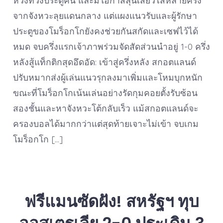
จากจังหวะลุยแดนกลาง แต่แผงแนวรับและผู้รักษา
ประตูของโมร็อกโกยังคงช่วยกันสกัดและเซฟไว้ได้
หมด จบครึ่งแรกเจ้าภาพร่วมจัดสัดส่วนนำอยู่ 1-0 ครึ่ง
หลังสู้แท็กติกสุดอึดอัด: เข้าสู่ครึ่งหลัง สกอตแลนด์
ปรับหมากส่งผู้เล่นแนวรุกลงมาเพิ่มและโหมบุกหนัก
ขณะที่โมร็อกโกเน้นเล่นอย่างรัดกุมคอยตั้งรับซ้อน
สองชั้นและหาจังหวะโต้กลับเร็ว แม้สกอตแลนด์จะ
ครองบอลได้มากกว่าแต่สุดท้ายเจาะไม่เข้า จบเกม
โมร็อกโก […]
ฟรีแมนซัดฝัง! สหรัฐฯ ทุบ