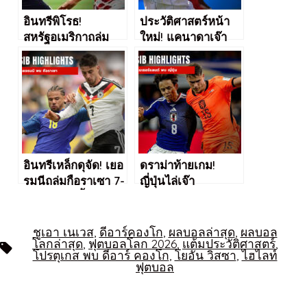
อินทรีพิโรธ!
ประวัติศาสตร์หน้า
สหรัฐอเมริกาถล่ม
ใหม่! แคนาดาเจ๊า
ปารากวัย 4-1
บอสเนีย 1-1 คว้าแต้ม
ประเดิมชัยบอลโลก
แรกบอลโลก
สุดหรู
อินทรีเหล็กดุจัด! เยอ
ดราม่าท้ายเกม!
รมนีถล่มกือราเซา 7-
ญี่ปุ่นไล่เจ๊า
1 ฮาแวทซ์เบิ้ล
เนเธอร์แลนด์สุด
ประเดิมบอลโลก
มันส์ 2-2 บอลโลก
กลุ่ม F
ชูเอา เนเวส
,
ดีอาร์คองโก
,
ผลบอลล่าสุด
,
ผลบอล
โลกล่าสุด
,
ฟุตบอลโลก 2026
,
แต้มประวัติศาสตร์
,
Tags
โปรตุเกส พบ ดีอาร์ คองโก
,
โยอัน วิสซา
,
ไฮไลท์
ฟุตบอล