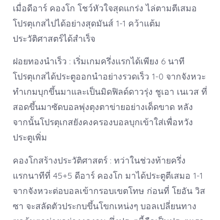
เมื่อดีอาร์ คองโก โชว์หัวใจสุดแกร่ง ไล่ตามตีเสมอ
โปรตุเกสไปได้อย่างสุดมันส์ 1-1 คว้าแต้ม
ประวัติศาสตร์ได้สำเร็จ
ฝอยทองนำเร็ว : เริ่มเกมครึ่งแรกได้เพียง 6 นาที
โปรตุเกสได้ประตูออกนำอย่างรวดเร็ว 1-0 จากจังหวะ
ทำเกมบุกขึ้นมาและเป็นมิดฟิลด์ดาวรุ่ง ชูเอา เนเวส ที่
สอดขึ้นมาซัดบอลพุ่งตุงตาข่ายอย่างเด็ดขาด หลัง
จากนั้นโปรตุเกสยังคงครองบอลบุกเข้าใส่เพื่อหวัง
ประตูเพิ่ม
คองโกสร้างประวัติศาสตร์ : ทว่าในช่วงท้ายครึ่ง
แรกนาทีที่ 45+5 ดีอาร์ คองโก มาได้ประตูตีเสมอ 1-1
จากจังหวะต่อบอลเข้ากรอบเขตโทษ ก่อนที่ โยอัน วิส
ซา จะสลัดตัวประกบขึ้นโขกเหน่งๆ บอลเปลี่ยนทาง