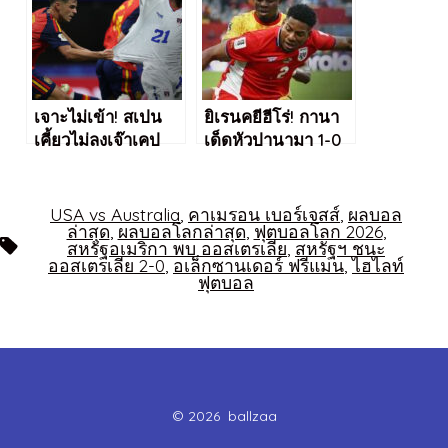
เจาะไม่เข้า! สเปน
ยิเรนคยีฮีโร่! กานา
เคี้ยวไม่ลงเจ๊าเคป
เด็ดหัวปานามา 1-0
เวิร์ด 0-0 ประเดิม
ซัดนาทีบาป 90+5
แบ่งแต้มบอลโลก
บอลโลก
USA vs Australia
,
คาเมรอน เบอร์เจสส์
,
ผลบอล
ล่าสุด
,
ผลบอลโลกล่าสุด
,
ฟุตบอลโลก 2026
,
Tags
สหรัฐอเมริกา พบ ออสเตรเลีย
,
สหรัฐฯ ชนะ
ออสเตรเลีย 2-0
,
อเล็กซานเดอร์ ฟรีแมน
,
ไฮไลท์
ฟุตบอล
© 2026
ballzaa