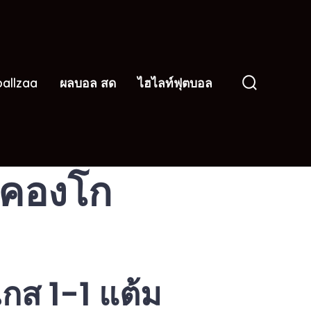
ballzaa
ผลบอล สด
ไฮไลท์ฟุตบอล
Search
Toggle
์ คองโก
เกส 1-1 แต้ม