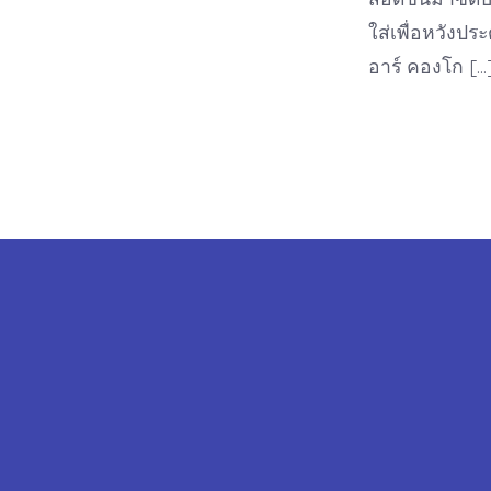
ใส่เพื่อหวังปร
อาร์ คองโก […