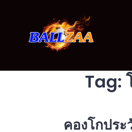
Skip
to
content
Tag:
คองโกประวัต