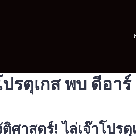
โปรตุเกส พบ ดีอาร
ิศาสตร์! ไล่เจ๊าโปรตุ