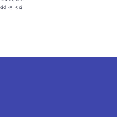
ีที่ 45+5 ดี