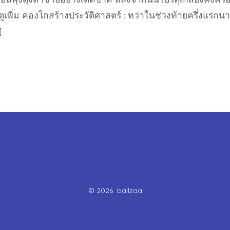
ะตูเพิ่ม คองโกสร้างประวัติศาสตร์ : ทว่าในช่วงท้ายครึ่งแรกนาท
]
© 2026
ballzaa