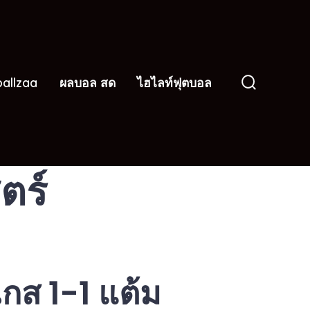
ballzaa
ผลบอล สด
ไฮไลท์ฟุตบอล
Search
Toggle
ตร์
เกส 1-1 แต้ม