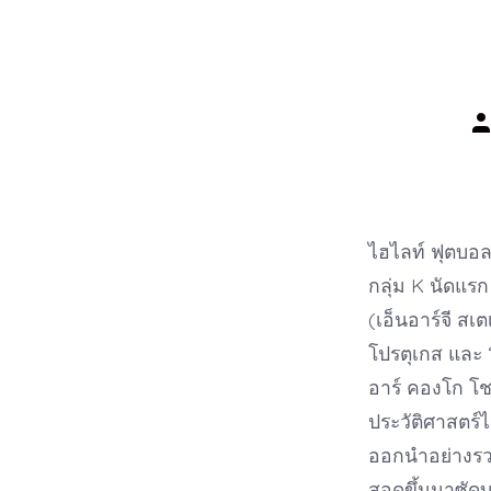
Po
au
ไฮไลท์ ฟุตบอล
กลุ่ม K นัดแรก
(เอ็นอาร์จี ส
โปรตุเกส และ “
อาร์ คองโก โชว
ประวัติศาสตร์ไ
ออกนำอย่างรวดเ
สอดขึ้นมาซัดบ