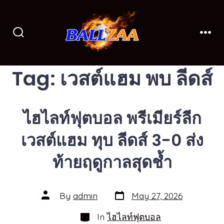
Skip
to
content
Search
Men
Toggle
Tag:
เวสต์แฮม พบ ลีดส์
ไฮไลท์ฟุตบอล พรีเมียร์ลีก
เวสต์แฮม ทุบ ลีดส์ 3-0 ส่ง
ท้ายฤดูกาลสุดช้ำ
Post
Post
By
admin
May 27, 2026
date
author
Categories
In
ไฮไลท์ฟุตบอล