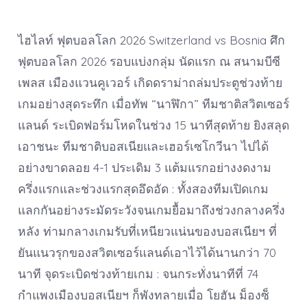
ไฮไลท์ ฟุตบอลโลก 2026 Switzerland vs Bosnia ศึก
ฟุตบอลโลก 2026 รอบแบ่งกลุ่ม นัดแรก ณ สนามบีซี
เพลส เมืองแวนคูเวอร์ เกิดดราม่าถล่มประตูช่วงท้าย
เกมอย่างสุดระทึก เมื่อทัพ “นาฬิกา” ทีมชาติสวิตเซอร์
แลนด์ ระเบิดฟอร์มโหดในช่วง 15 นาทีสุดท้าย ยิงสลุด
เอาชนะ ทีมชาติบอสเนียและเฮอร์เซโกวีนา ไปได้
อย่างขาดลอย 4-1 ประเดิม 3 แต้มแรกอย่างงดงาม
ครึ่งแรกและช่วงแรกสุดอึดอัด : ทั้งสองทีมเปิดเกม
แลกกันอย่างระมัดระวังจนเกมยื้อมาถึงช่วงกลางครึ่ง
หลัง ท่ามกลางเกมรับที่เหนียวแน่นของบอสเนียฯ ที่
ยันแนวรุกของสวิตเซอร์แลนด์เอาไว้ได้นานกว่า 70
นาที จุดระเบิดช่วงท้ายเกม : จนกระทั่งนาทีที่ 74
กำแพงเมืองบอสเนียฯ ก็พังทลายเมื่อ โยฮัน ม็องซ็