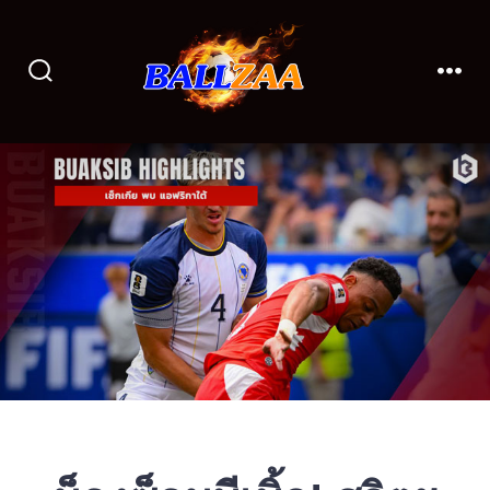
Skip
to
content
Search
Men
Toggle