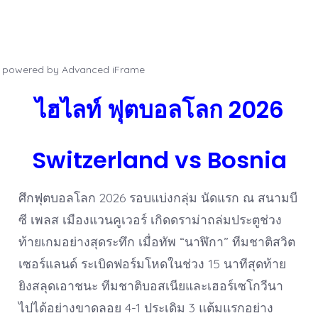
powered by Advanced iFrame
ไฮไลท์ ฟุตบอลโลก 2026
Switzerland vs Bosnia
ศึกฟุตบอลโลก 2026 รอบแบ่งกลุ่ม นัดแรก ณ สนามบี
ซี เพลส เมืองแวนคูเวอร์ เกิดดราม่าถล่มประตูช่วง
ท้ายเกมอย่างสุดระทึก เมื่อทัพ “นาฬิกา” ทีมชาติสวิต
เซอร์แลนด์ ระเบิดฟอร์มโหดในช่วง 15 นาทีสุดท้าย
ยิงสลุดเอาชนะ ทีมชาติบอสเนียและเฮอร์เซโกวีนา
ไปได้อย่างขาดลอย 4-1 ประเดิม 3 แต้มแรกอย่าง