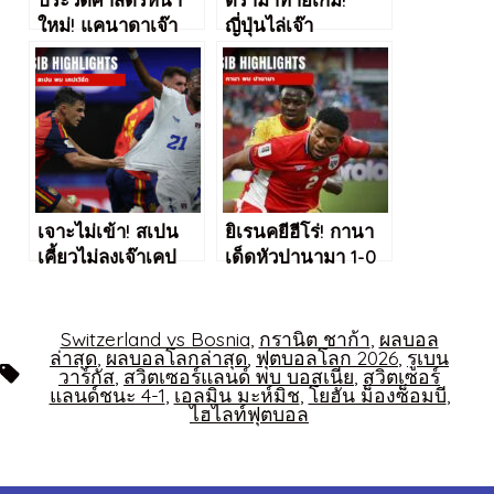
ใหม่! แคนาดาเจ๊า
ญี่ปุ่นไล่เจ๊า
บอสเนีย 1-1 คว้าแต้ม
เนเธอร์แลนด์สุด
แรกบอลโลก
มันส์ 2-2 บอลโลก
กลุ่ม F
เจาะไม่เข้า! สเปน
ยิเรนคยีฮีโร่! กานา
เคี้ยวไม่ลงเจ๊าเคป
เด็ดหัวปานามา 1-0
เวิร์ด 0-0 ประเดิม
ซัดนาทีบาป 90+5
แบ่งแต้มบอลโลก
บอลโลก
Switzerland vs Bosnia
,
กรานิต ชาก้า
,
ผลบอล
ล่าสุด
,
ผลบอลโลกล่าสุด
,
ฟุตบอลโลก 2026
,
รูเบน
Tags
วาร์กัส
,
สวิตเซอร์แลนด์ พบ บอสเนีย
,
สวิตเซอร์
แลนด์ชนะ 4-1
,
เอลมิน มะห์มิช
,
โยฮัน ม็องซ็อมบี
,
ไฮไลท์ฟุตบอล