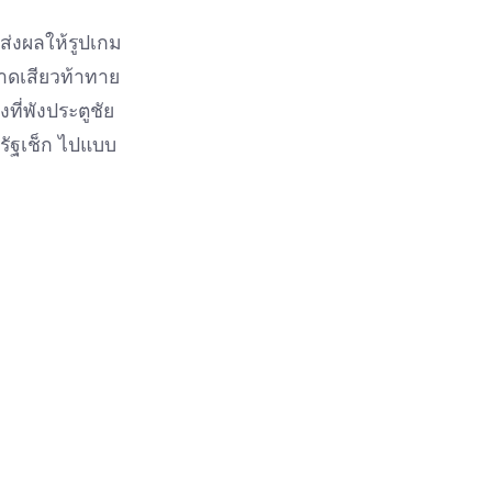
 ส่งผลให้รูปเกม
วาดเสียวท้าทาย
ี่พังประตูชัย
ณรัฐเช็ก ไปแบบ