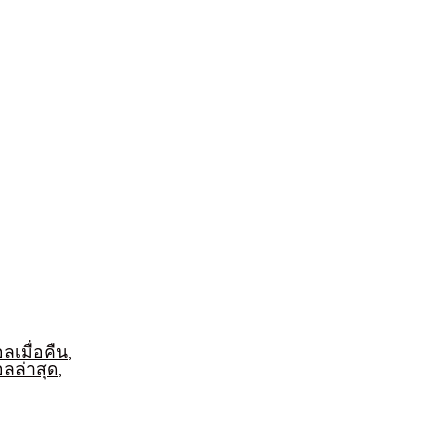
ลเมื่อคืน
,
ลล่าสุด
,