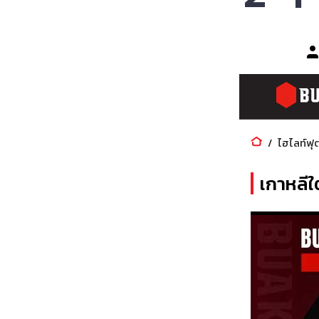
Po
au