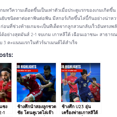
ัง เกมทวีความเดือดขึ้นเป็นเท่าตัวเมื่อประตูแรกของเกมเกิดขึ้น
ยับชนิดตาต่อตาฟันต่อฟัน มีสกอร์เกิดขึ้นไล่บี้กันอย่างน่าห
่อนที่ช่วงท้ายเกมจะเป็นทีเด็ดจากลูกสวนกลับเร็วอันทรงพลังท
ไปได้อย่างสุดมันส์ 2-1 จบเกม เกาหลีใต้ เฉือนเอาชนะ สาธาร
็บ 3 คะแนนแรกในทัวร์นาเมนต์ได้สำเร็จ
osts:
ย์แซง
ช้างศึกนำสองลูกชวด
ช้างศึก U23 อุ่น
2-1
ชัย โดนคูเวตไล่เจ๊า
เครื่องพ่ายเกาหลีใต้