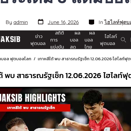
Post
Categories
st
By
admin
June 16, 2026
In
ไฮไลท์ฟุตบ
date
thor