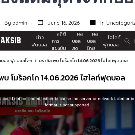
Post
Categories
st
By
admin
June 16, 2026
In
Uncategori
date
thor