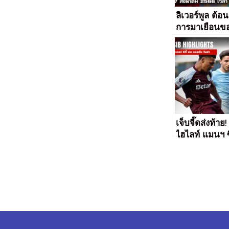
ลิเวอร์พูล ต้อน
การมาเยือนขอ
มสตัด ส่งท้าย
เปิดฤดูกาลใหม
เจ็บจี๊ดส่งท้าย!
ไฮไลท์ แมนฯ ซิ
พังคาบ้าน โด
วิลล่า พลิกนรก