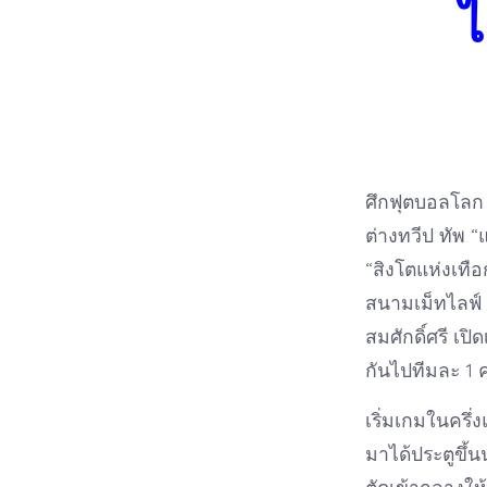
ไ
ศึกฟุตบอลโลก
ต่างทวีป ทัพ 
“สิงโตแห่งเท
สนามเม็ทไลฟ์ 
สมศักดิ์ศรี เ
กันไปทีมละ 1
เริ่มเกมในครึ่
มาได้ประตูขึ้
ตัดเข้ากลางให้