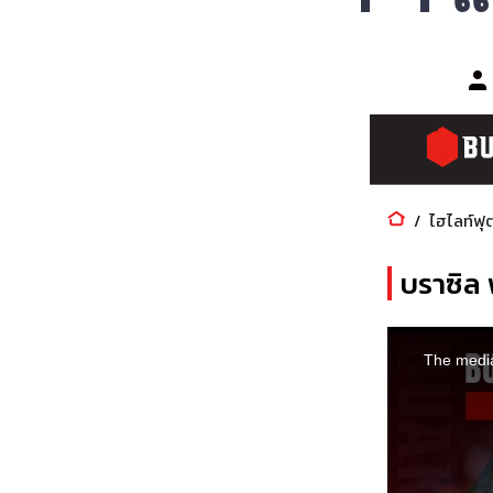
Po
au