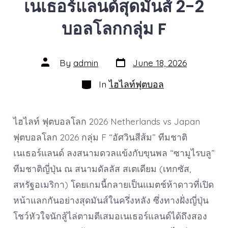
เนเธอร์แลนด์สุดมันส์ 2-2
บอลโลกกลุ่ม F
Post
Post
By
admin
June 18, 2026
date
author
Categories
In
ไฮไลท์ฟุตบอล
ไฮไลท์ ฟุตบอลโลก 2026 Netherlands vs Japan
ฟุตบอลโลก 2026 กลุ่ม F “อัศวินสีส้ม” ทีมชาติ
เนเธอร์แลนด์ ลงสนามดวลแข้งกับขุนพล “ซามูไรบลู”
ทีมชาติญี่ปุ่น ณ สนามดัลลัส สเตเดียม (เทกซัส,
สหรัฐอเมริกา) โดยเกมนี้กลายเป็นแมตช์ห้าดาวที่เปิด
หน้าแลกกันอย่างสุดมันส์ในครึ่งหลัง ซึ่งทางฝั่งญี่ปุ่น
โชว์หัวใจนักสู้ไล่ตามตีเสมอเนเธอร์แลนด์ได้ถึงสอง