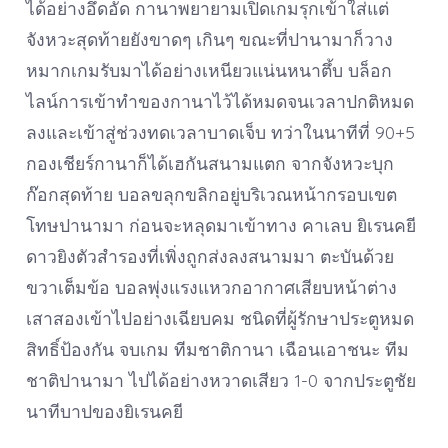
ได้อย่างอึดอัด กานาพยายามเปิดเกมรุกเข้าใส่แต่
จังหวะสุดท้ายยังขาดๆ เกินๆ ขณะที่ปานามาก็วาง
หมากเกมรับมาได้อย่างเหนียวแน่นหนาตึ้บ บล็อก
ไลน์การเข้าทำของกานาไว้ได้หมดจนเวลาปกติหมด
ลงและเข้าสู่ช่วงทดเวลาบาดเจ็บ ทว่าในนาทีที่ 90+5
กองเชียร์กานาก็ได้เฮกันสนามแตก จากจังหวะบุก
ก๊อกสุดท้าย บอลขลุกขลิกอยู่บริเวณหน้ากรอบเขต
โทษปานามา ก่อนจะหลุดมาเข้าทาง คาเลบ ยิเรนคยี
ดาวยิงตัวสำรองที่เพิ่งถูกส่งลงสนามมา ตะบันด้วย
ขวาเต็มข้อ บอลพุ่งแรงแหวกอากาศเสียบหน้าต่าง
เสาสองเข้าไปอย่างเฉียบคม ชนิดที่ผู้รักษาประตูหมด
สิทธิ์ป้องกัน จบเกม ทีมชาติกานา เฉือนเอาชนะ ทีม
ชาติปานามา ไปได้อย่างหวาดเสียว 1-0 จากประตูชัย
นาทีบาปของยิเรนคยี