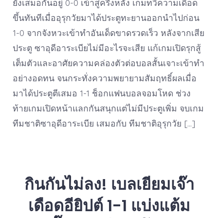
ยังเสมอกันอยู่ 0-0 เข้าสู่ครึ่งหลัง เกมทวีความเดือด
ขึ้นทันทีเมื่ออุรุกวัยมาได้ประตูทะยานออกนำไปก่อน
1-0 จากจังหวะเข้าทำอันเด็ดขาดรวดเร็ว หลังจากเสีย
ประตู ซาอุดีอาระเบียไม่มีอะไรจะเสีย แก้เกมเปิดรุกสู้
เต็มตัวและอาศัยความคล่องตัวต่อบอลสั้นเจาะเข้าทำ
อย่างอดทน จนกระทั่งความพยายามสัมฤทธิ์ผลเมื่อ
มาได้ประตูตีเสมอ 1-1 ช็อกแฟนบอลจอมโหด ช่วง
ท้ายเกมเปิดหน้าแลกกันสนุกแต่ไม่มีประตูเพิ่ม จบเกม
ทีมชาติซาอุดีอาระเบีย เสมอกับ ทีมชาติอุรุกวัย […]
กินกันไม่ลง! เบลเยียมเจ๊า
เดือดอียิปต์ 1-1 แบ่งแต้ม