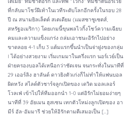
เตเมีย” ทีมชาติอิรัก และทัพ “ไวกิ้ง” ทีมชาตินอร์เวย์
ที่กลับมาโชว์ฝีเท้าในเวทีระดับโลกอีกครั้งในรอบ 28
ปี ณ สนามยิลเล็ตต์ สเตเดียม (แมสซาชูเซตส์,
สหรัฐอเมริกา) โดยเกมนี้ขุนพลไวกิ้งโชว์ความเฉียบ
คมและความแข็งแกร่ง ถล่มเอาชนะอิรักไปอย่าง
ขาดลอย 4-1 เก็บ 3 แต้มแรกขึ้นนำเป็นจ่าฝูงของกลุ่ม
I ได้อย่างสวยงาม เริ่มเกมมาในครึ่งแรก นอร์เวย์เป็น
ฝ่ายครองบอลได้เหนือกว่าชัดเจน จนกระทั่งในนาทีที่
29 เออร์ลิง ฮาลันด์ ดาวยิงตัวเก่งก็ไม่ทำให้แฟนบอล
ผิดหวัง สไลด์ตัวชาร์จลูกเปิดของ เดวิด มอลเลอร์
โวลเฟ่ เข้าไปให้ทีมออกนำ 1-0 แต่อิรักไม่ยอมง่ายๆ
นาทีที่ 39 อัยเมน ฮุสเซน เทกตัวโหม่งลูกเปิดของ อา
มีร์ อัล-อัมมารี ช่วยให้อิรักตามตีเสมอเป็น […]