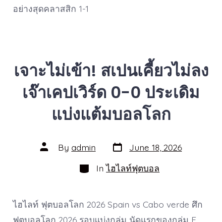
อย่างสุดคลาสสิก 1-1
เจาะไม่เข้า! สเปนเคี้ยวไม่ลง
เจ๊าเคปเวิร์ด 0-0 ประเดิม
แบ่งแต้มบอลโลก
Post
Post
By
admin
June 18, 2026
date
author
Categories
In
ไฮไลท์ฟุตบอล
ไฮไลท์ ฟุตบอลโลก 2026 Spain vs Cabo verde ศึก
ฟุตบอลโลก 2026 รอบแบ่งกลุ่ม นัดแรกของกลุ่ม F