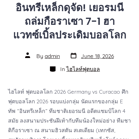
อินทรีเหล็กดุจัด! เยอรมนี
ถล่มกือราเซา 7-1 ฮา
แวทซ์เบิ้ลประเดิมบอลโลก
Post
Post
By
admin
June 18, 2026
date
author
Categories
In
ไฮไลท์ฟุตบอล
ไฮไลท์ ฟุตบอลโลก 2026 Germany vs Curacao ศึก
ฟุตบอลโลก 2026 รอบแบ่งกลุ่ม นัดแรกของกลุ่ม E
ทัพ “อินทรีเหล็ก” ทีมชาติเยอรมนี อดีตแชมป์โลก 4
สมัย ลงสนามประชันฝีเท้ากับทีมน้องใหม่อย่าง ทีมชา
ติกือราเซา ณ สนามฮิวสตัน สเตเดียม (เทกซัส,