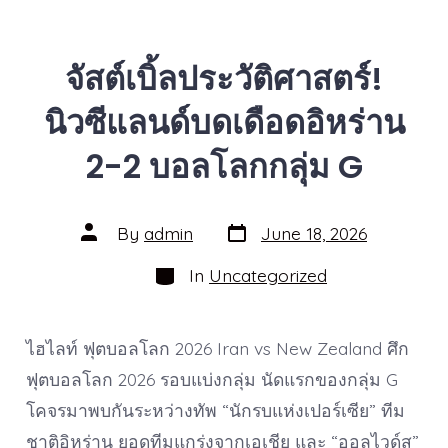
จัสต์เบิ้ลประวัติศาสตร์!
นิวซีแลนด์บดเดือดอิหร่าน
2-2 บอลโลกกลุ่ม G
Post
Post
By
admin
June 18, 2026
date
author
Categories
In
Uncategorized
ไฮไลท์ ฟุตบอลโลก 2026 Iran vs New Zealand ศึก
ฟุตบอลโลก 2026 รอบแบ่งกลุ่ม นัดแรกของกลุ่ม G
โคจรมาพบกันระหว่างทัพ “นักรบแห่งเปอร์เซีย” ทีม
ชาติอิหร่าน ยอดทีมแกร่งจากเอเชีย และ “ออลไวด์ส”