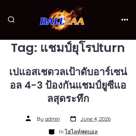
Skip
to
content
Search
Men
Toggle
Tag:
แชมป์ยุโรปturn
เปแอสเชดวลเป้าดับอาร์เซน่
อล 4-3 ป้องกันแชมป์ยูซีแอ
ลสุดระทึก
Post
Post
By
admin
June 4, 2026
date
author
Categories
In
ไฮไลท์ฟุตบอล