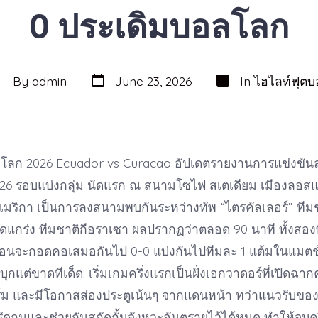
0 ประเดิมบอลโลก
Post
Categories
st
By
admin
June 23, 2026
In
ไฮไลท์ฟุตบ
date
thor
ลโลก 2026 Ecuador vs Curacao อัปเดตรายงานการแข่งขันล
26 รอบแบ่งกลุ่ม นัดแรก ณ สนามโซไฟ สเตเดียม เมืองลอส
มริกา เป็นการลงสนามพบกันระหว่างทัพ “ไตรคัลเลอร์” ทีม
ุดแกร่ง ทีมชาติกือราเซา ผลปรากฏว่าตลอด 90 นาที ทั้งสองที
 ก่อนจะกอดคอเสมอกันไป 0-0 แบ่งกันไปทีมละ 1 แต้มในแมต
กแต่ขาดทีเด็ด: เริ่มเกมครึ่งแรกเป็นฝั่งเอกวาดอร์ที่เปิดฉ
ร์ม และมีโอกาสส่องประตูเน้นๆ จากแดนหน้า ทว่าแนวรับขอ
ดกุมและช่วยกันสกัดกั้นจังหวะอันตรายไว้ได้หมด ทำให้จบคร