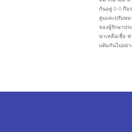
กันอยู่ 0-0 กือ
สูบและปรับหมาก
ของผู้รักษาประ
น่าเหลือเชื่อ 
แต้มกันไปอย่าง