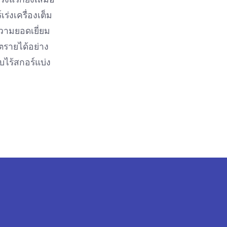
เร่งเครื่องเต็ม
ความยอดเยี่ยม
นตรายได้อย่าง
บไร้สกอร์แบ่ง