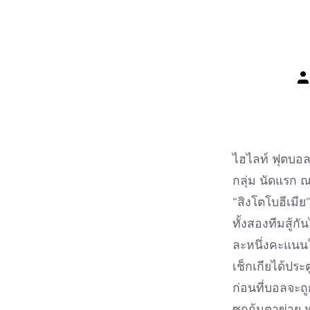
Po
au
ไฮไลท์ ฟุตบอล
กลุ่ม นัดแรก 
“สิงโตโบฮีเมี
ทั้งสองทีมสู้ก
ละหนึ่งคะแนนใ
เช็กเกียได้ปร
ก่อนที่บอลจะถ
ซุกก้นตาข่าย ห