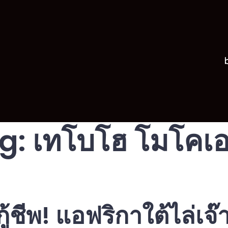
g:
เทโบโฮ โมโคเอ
้ชีพ! แอฟริกาใต้ไล่เจ๊า