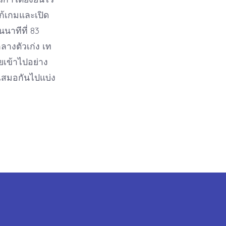
แก้เกมและเปิด
นาทีที่ 83
างตัวเก่ง เท
ยเข้าไปอย่าง
มเสมอกันไปแบ่ง