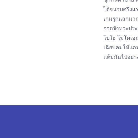
ได้จนจบครึ่งแร
เกมรุกแลกมากข
จากจังหวะประ
โบโฮ โมโคเอน่
เฉียบคมให้แอฟร
แต้มกันไปอย่า