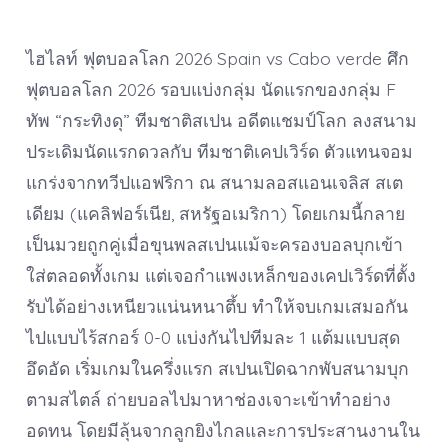
ไฮไลท์ ฟุตบอลโลก 2026 Spain vs Cabo verde ศึก
ฟุตบอลโลก 2026 รอบแบ่งกลุ่ม นัดแรกของกลุ่ม F
ทัพ “กระทิงดุ” ทีมชาติสเปน อดีตแชมป์โลก ลงสนาม
ประเดิมนัดแรกดวลกับ ทีมชาติเคปเวิร์ด ตัวแทนจอม
แกร่งจากทวีปแอฟริกา ณ สนามลอสแอนเจลิส สเต
เดียม (แคลิฟอร์เนีย, สหรัฐอเมริกา) โดยเกมนี้กลาย
เป็นมวยถูกคู่เมื่อขุนพลสเปนแม้จะครองบอลบุกเข้า
ใส่ตลอดทั้งเกม แต่เจอกำแพงเหล็กของเคปเวิร์ดที่ตั้ง
รับได้อย่างเหนียวแน่นหนาตึ้บ ทำให้จบเกมเสมอกัน
ไปแบบไร้สกอร์ 0-0 แบ่งกันไปทีมละ 1 แต้มแบบสุด
อึดอัด เริ่มเกมในครึ่งแรก สเปนเปิดฉากพับสนามบุก
ตามสไตล์ ถ่ายบอลไปมาหาช่องเจาะเข้าทำอย่าง
อดทน โดยมีลุ้นจากลูกยิงไกลและการประสานงานใน