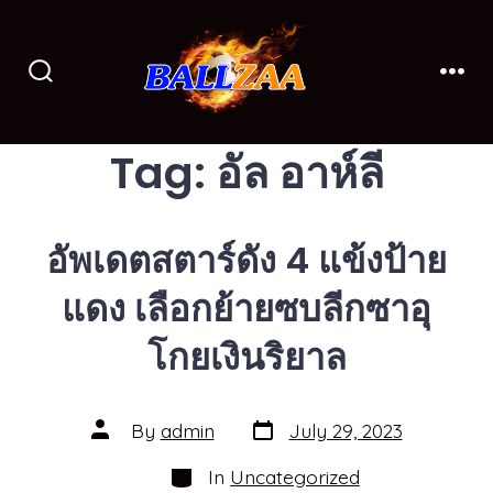
Skip
to
content
Search
Men
Toggle
Tag:
อัล อาห์ลี
อัพเดตสตาร์ดัง 4 แข้งป้าย
แดง เลือกย้ายซบลีกซาอุ
โกยเงินริยาล
Post
Post
By
admin
July 29, 2023
date
author
Categories
In
Uncategorized