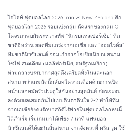
ไฮไลท์ ฟุตบอลโลก 2026 Iran vs New Zealand ศึก
ฟุตบอลโลก 2026 รอบแบ่งกลุ่ม นัดแรกของกลุ่ม G
โคจรมาพบกันระหว่างทัพ “นักรบแห่งเปอร์เซีย” ทีม
ชาติอิหร่าน ยอดทีมแกร่งจากเอเชีย และ “ออลไวด์ส”
ทีมชาตินิวซีแลนด์ จอมเก๋าจากโอเชียเนีย ณ สนาม
โซไฟ สเตเดียม (แคลิฟอร์เนีย, สหรัฐอเมริกา)
ท่ามกลางบรรยากาศสุดตึงเครียดทั้งในและนอก
สนาม ทว่าเกมนัดนี้กลับทวีความเดือดด้วยการเปิด
หน้าแลกหมัดรัวประตูใส่กันอย่างสุดมันส์ ก่อนจะจบ
ลงด้วยผลเสมอกันไปแบบตื่นตาตื่นใจ 2-2 ทำให้ทีม
จากเอเชียยังคงรักษาสถิติไร้พ่ายในฟุตบอลโลกหนนี้
ได้สำเร็จ เริ่มเกมมาได้เพียง 7 นาที แฟนบอล
นิวซีแลนด์ได้เฮกันลั่นสนาม จากจังหวะที่ คริส วูด ใช้