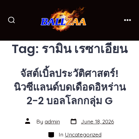
Skip
to
content
Search
Men
Toggle
Tag:
รามิน เรซาเอียน
จัสต์เบิ้ลประวัติศาสตร์!
นิวซีแลนด์บดเดือดอิหร่าน
2-2 บอลโลกกลุ่ม G
Post
Post
By
admin
June 18, 2026
date
author
Categories
In
Uncategorized