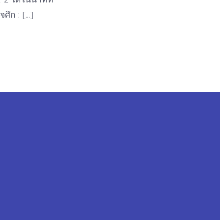
ศึก : […]