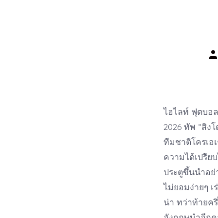
Po
au
ไฮไลท์ ฟุตบอล
2026 ทัพ “สิง
ทีมชาติโครเอเ
ความได้เปรียบไ
ประตูขึ้นนำอย่
ไม่ยอมง่ายๆ เร
น่า ทว่าท้ายคร
อังกฤษนำอีกครั