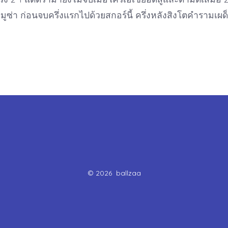
มูซ่า ก่อนจบครึ่งแรกไปด้วยสกอร์นี้ ครึ่งหลังสิงโตคำรามเผด็จ
© 2026
ballzaa