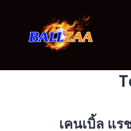
Skip
to
content
T
เคนเบิ้ล แร