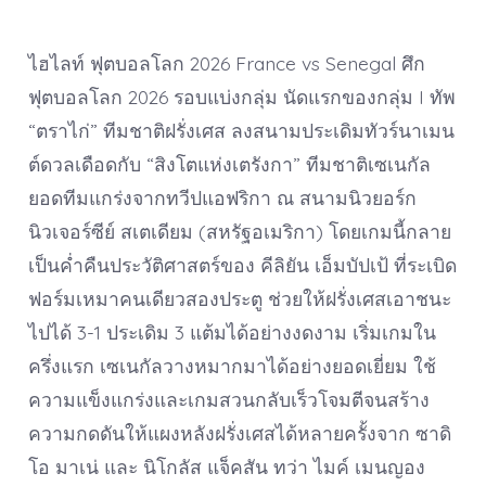
ไฮไลท์ ฟุตบอลโลก 2026 France vs Senegal ศึก
ฟุตบอลโลก 2026 รอบแบ่งกลุ่ม นัดแรกของกลุ่ม I ทัพ
“ตราไก่” ทีมชาติฝรั่งเศส ลงสนามประเดิมทัวร์นาเมน
ต์ดวลเดือดกับ “สิงโตแห่งเตรังกา” ทีมชาติเซเนกัล
ยอดทีมแกร่งจากทวีปแอฟริกา ณ สนามนิวยอร์ก
นิวเจอร์ซีย์ สเตเดียม (สหรัฐอเมริกา) โดยเกมนี้กลาย
เป็นค่ำคืนประวัติศาสตร์ของ คีลิยัน เอ็มบัปเป้ ที่ระเบิด
ฟอร์มเหมาคนเดียวสองประตู ช่วยให้ฝรั่งเศสเอาชนะ
ไปได้ 3-1 ประเดิม 3 แต้มได้อย่างงดงาม เริ่มเกมใน
ครึ่งแรก เซเนกัลวางหมากมาได้อย่างยอดเยี่ยม ใช้
ความแข็งแกร่งและเกมสวนกลับเร็วโจมตีจนสร้าง
ความกดดันให้แผงหลังฝรั่งเศสได้หลายครั้งจาก ซาดิ
โอ มาเน่ และ นิโกลัส แจ็คสัน ทว่า ไมค์ เมนญอง