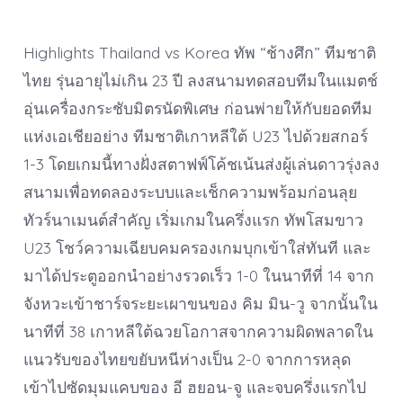
Highlights Thailand vs Korea ทัพ “ช้างศึก” ทีมชาติ
ไทย รุ่นอายุไม่เกิน 23 ปี ลงสนามทดสอบทีมในแมตช์
อุ่นเครื่องกระชับมิตรนัดพิเศษ ก่อนพ่ายให้กับยอดทีม
แห่งเอเชียอย่าง ทีมชาติเกาหลีใต้ U23 ไปด้วยสกอร์
1-3 โดยเกมนี้ทางฝั่งสตาฟฟ์โค้ชเน้นส่งผู้เล่นดาวรุ่งลง
สนามเพื่อทดลองระบบและเช็กความพร้อมก่อนลุย
ทัวร์นาเมนต์สำคัญ เริ่มเกมในครึ่งแรก ทัพโสมขาว
U23 โชว์ความเฉียบคมครองเกมบุกเข้าใส่ทันที และ
มาได้ประตูออกนำอย่างรวดเร็ว 1-0 ในนาทีที่ 14 จาก
จังหวะเข้าชาร์จระยะเผาขนของ คิม มิน-วู จากนั้นใน
นาทีที่ 38 เกาหลีใต้ฉวยโอกาสจากความผิดพลาดใน
แนวรับของไทยขยับหนีห่างเป็น 2-0 จากการหลุด
เข้าไปซัดมุมแคบของ อี ฮยอน-จู และจบครึ่งแรกไป