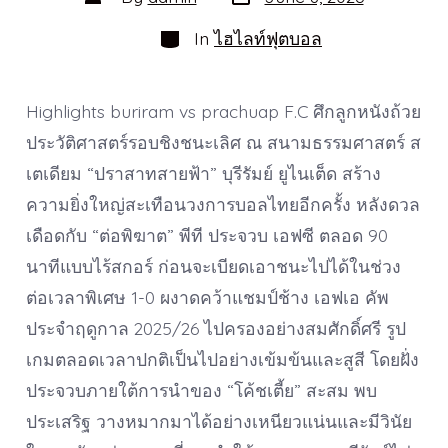
date
author
Categories
In
ไฮไลท์ฟุตบอล
Highlights buriram vs prachuap F.C ศึกลูกหนังถ้วย
ประวัติศาสตร์รอบชิงชนะเลิศ ณ สนามธรรมศาสตร์ ส
เตเดียม “ปราสาทสายฟ้า” บุรีรัมย์ ยูไนเต็ด สร้าง
ความยิ่งใหญ่สะเทือนวงการบอลไทยอีกครั้ง หลังดวล
เดือดกับ “ต่อพิฆาต” พีที ประจวบ เอฟซี ตลอด 90
นาทีแบบไร้สกอร์ ก่อนจะเบียดเอาชนะไปได้ในช่วง
ต่อเวลาพิเศษ 1-0 ผงาดคว้าแชมป์ช้าง เอฟเอ คัพ
ประจำฤดูกาล 2025/26 ไปครองอย่างสมศักดิ์ศรี รูป
เกมตลอดเวลาปกติเป็นไปอย่างเข้มข้นและสูสี โดยฝั่ง
ประจวบภายใต้การนำของ “โค้ชเตี้ย” สะสม พบ
ประเสริฐ วางหมากมาได้อย่างเหนียวแน่นและมีวินัย