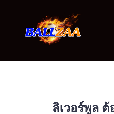
Skip
to
content
ลิเวอร์พูล 