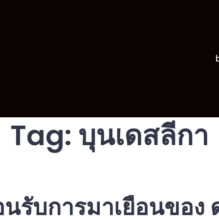
Tag:
บุนเดสลีกา
ต้อนรับการมาเยือนของ ด