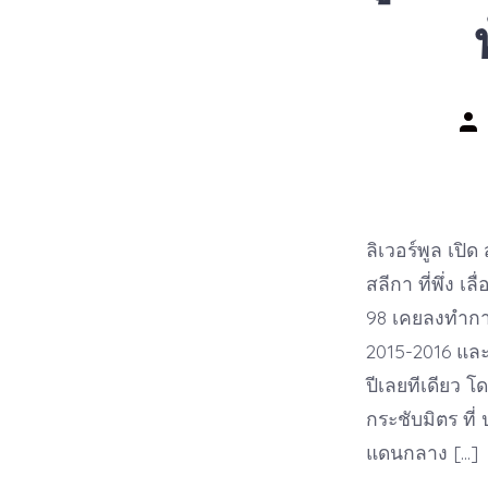
Pos
aut
ลิเวอร์พูล เป
สลีกา ที่พึ่ง เ
98 เคยลงทำการแ
2015-2016 และ 
ปีเลยทีเดียว 
กระชับมิตร ที่
แดนกลาง […]