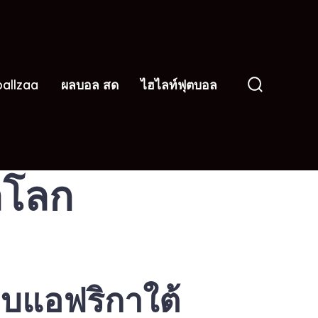
ballzaa
ผลบอล สด
ไฮไลท์ฟุตบอล
Search
Toggle
ลโลก
ทุบแอฟริกาใต้