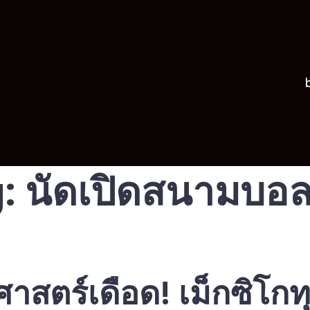
g:
นัดเปิดสนามบอ
ศาสตร์เดือด! เม็กซิโก