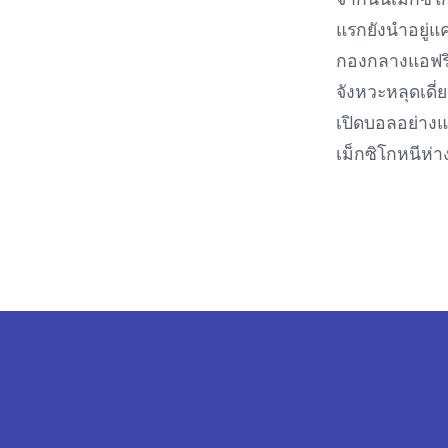
แรกยังนำอยู่แค
กองกลางแอฟริ
จังหวะหลุดเดี่ย
เปิดบอลอย่างแ
เม็กซิโกหนีห่า