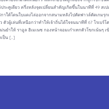
่ประตูเดียว ครึ่งหลังจุดเปลี่ยนสำคัญเกิดขึ้นในนาทีที่ 49 สเ
กาใต้โดนใบแดงไล่ออกจากสนามหลังไปตัดฟาวล์ตัดเกมรุกเ
ว ตัวผู้เล่นที่เหนือกว่าทำให้เจ้าถิ่นได้ใจจนนาทีที่ 67 โรเบร์
ม่นยำให้ ราอูล ฮิเมเนซ กองหน้าจอมเก๋าเทกตัวโขกเน้นๆ เข
งเป็น […]