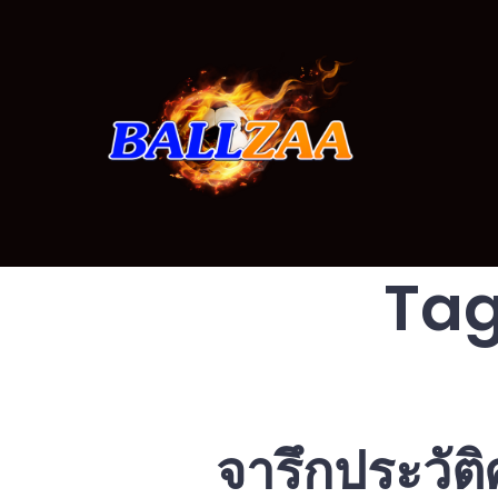
Skip
to
content
Ta
จารึกประวัติ