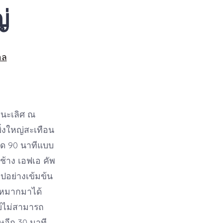
่
อล
ชนะเลิศ ณ
ิ่งใหญ่สะเทือน
อด 90 นาทีแบบ
ช้าง เอฟเอ คัพ
ปอย่างเข้มข้น
งหมากมาได้
ย์ไม่สามารถ
ษอีก 30 นาที