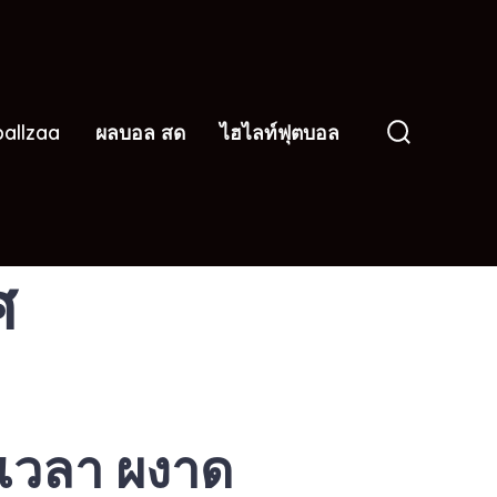
ballzaa
ผลบอล สด
ไฮไลท์ฟุตบอล
Search
Toggle
ศ
่อเวลา ผงาด