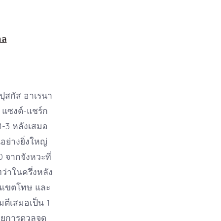
อล
มปุสกัส อาเรนา
 แซงต์-แชร์ก
4-3 หลังเสมอ
อย่างยิ่งใหญ่
0 จากจังหวะที่
ว่าในครึ่งหลัง
มในเขตโทษ และ
มตีเสมอเป็น 1-
้วยการดวลจุด