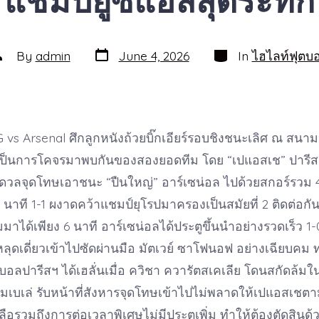
แชมป์ยูซีแอลสุดระทึก
Post
Categories
ost
By
admin
June 4, 2026
In
ไฮไลท์ฟุตบ
date
uthor
G vs Arsenal ศึกลูกหนังถ้วยบิ๊กเอียร์รอบชิงชนะเลิศ ณ สนา
์ เป็นการโคจรมาพบกันของสองยอดทีม โดย “เปแอสเช” ปารีส
ดวลจุดโทษเอาชนะ “ปืนใหญ่” อาร์เซน่อล ไปด้วยสกอร์รวม 
นาที 1-1 ผงาดคว้าแชมป์ยุโรปมาครองเป็นสมัยที่ 2 ติดต่อกัน
มมาได้เพียง 6 นาที อาร์เซน่อลได้ประตูขึ้นนำอย่างรวดเร็ว 1-
ลุดเดี่ยวเข้าไปซัดผ่านมือ มัตเวย์ ซาโฟนอฟ อย่างเฉียบคม ท
นบอลปารีสฯ ได้เฮลั่นเมื่อ ควิชา ควารัตสเคเลีย โดนสกัดล้
ดมเบเล่ รับหน้าที่สังหารจุดโทษเข้าไปไม่พลาดให้เปแอสเชตา
หลือรวมถึงการต่อเวลาพิเศษไม่มีประตูเพิ่ม ทำให้ต้องตัดสินด