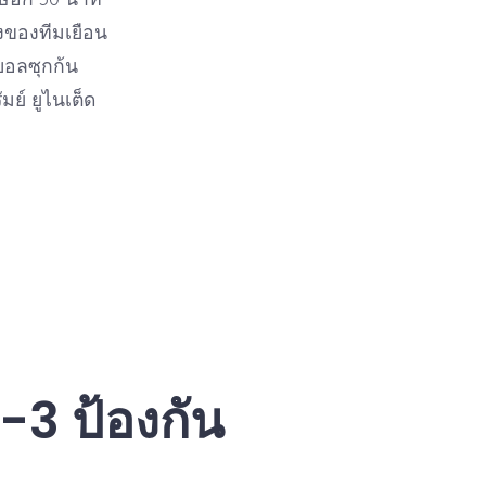
งของทีมเยือน
งบอลซุกก้น
ัมย์ ยูไนเต็ด
-3 ป้องกัน