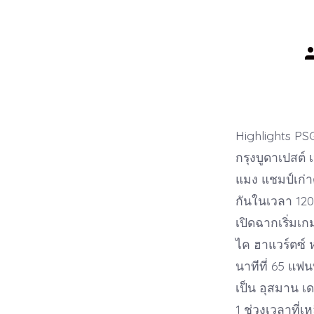
P
a
Highlights PS
กรุงบูดาเปสต
แมง แชมป์เก่า
กันในเวลา 120 
เปิดฉากเริ่มเก
ไค ฮาแวร์ตซ์ ห
นาทีที่ 65 แฟ
เป็น อุสมาน เ
1 ช่วงเวลาที่เ