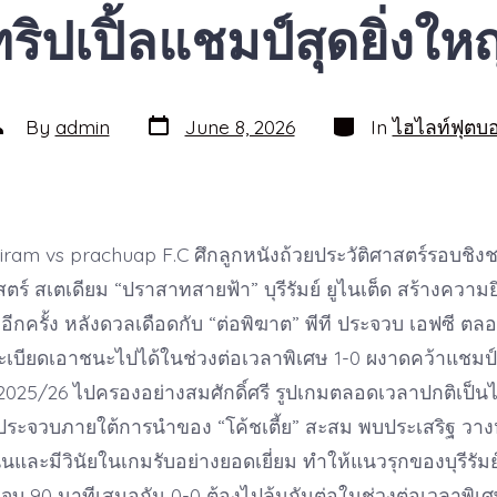
ทริปเปิ้ลแชมป์สุดยิ่งใหญ
Post
Categories
ost
By
admin
June 8, 2026
In
ไฮไลท์ฟุตบ
date
uthor
riram vs prachuap F.C ศึกลูกหนังถ้วยประวัติศาสตร์รอบชิง
์ สเตเดียม “ปราสาทสายฟ้า” บุรีรัมย์ ยูไนเต็ด สร้างความย
กครั้ง หลังดวลเดือดกับ “ต่อพิฆาต” พีที ประจวบ เอฟซี ตล
จะเบียดเอาชนะไปได้ในช่วงต่อเวลาพิเศษ 1-0 ผงาดคว้าแชมป์
025/26 ไปครองอย่างสมศักดิ์ศรี รูปเกมตลอดเวลาปกติเป็นไ
่งประจวบภายใต้การนำของ “โค้ชเตี้ย” สะสม พบประเสริฐ วา
่นและมีวินัยในเกมรับอย่างยอดเยี่ยม ทำให้แนวรุกของบุรีรัม
 จบ 90 นาทีเสมอกัน 0-0 ต้องไปลุ้นกันต่อในช่วงต่อเวลาพิเศ