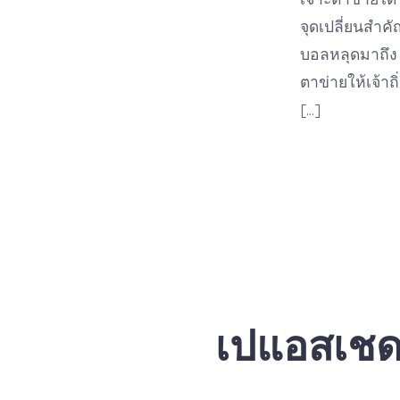
จุดเปลี่ยนสำ
บอลหลุดมาถึง โ
ตาข่ายให้เจ้าถิ
[…]
เปแอสเชดว