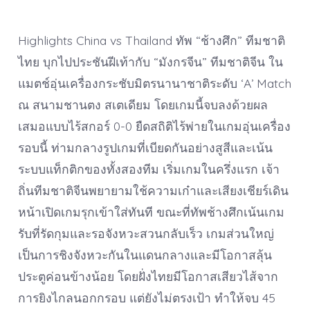
Highlights China vs Thailand ทัพ “ช้างศึก” ทีมชาติ
ไทย บุกไปประชันฝีเท้ากับ “มังกรจีน” ทีมชาติจีน ใน
แมตช์อุ่นเครื่องกระชับมิตรนานาชาติระดับ ‘A’ Match
ณ สนามชานตง สเตเดียม โดยเกมนี้จบลงด้วยผล
เสมอแบบไร้สกอร์ 0-0 ยืดสถิติไร้พ่ายในเกมอุ่นเครื่อง
รอบนี้ ท่ามกลางรูปเกมที่เบียดกันอย่างสูสีและเน้น
ระบบแท็กติกของทั้งสองทีม เริ่มเกมในครึ่งแรก เจ้า
ถิ่นทีมชาติจีนพยายามใช้ความเก๋าและเสียงเชียร์เดิน
หน้าเปิดเกมรุกเข้าใส่ทันที ขณะที่ทัพช้างศึกเน้นเกม
รับที่รัดกุมและรอจังหวะสวนกลับเร็ว เกมส่วนใหญ่
เป็นการชิงจังหวะกันในแดนกลางและมีโอกาสลุ้น
ประตูค่อนข้างน้อย โดยฝั่งไทยมีโอกาสเสียวไส้จาก
การยิงไกลนอกกรอบ แต่ยังไม่ตรงเป้า ทำให้จบ 45