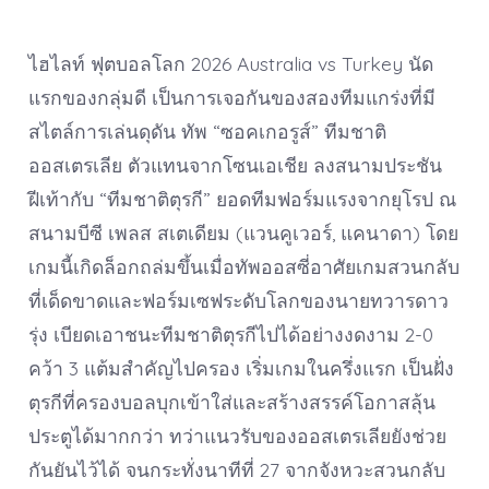
ไฮไลท์ ฟุตบอลโลก 2026 Australia vs Turkey นัด
แรกของกลุ่มดี เป็นการเจอกันของสองทีมแกร่งที่มี
สไตล์การเล่นดุดัน ทัพ “ซอคเกอรูส์” ทีมชาติ
ออสเตรเลีย ตัวแทนจากโซนเอเชีย ลงสนามประชัน
ฝีเท้ากับ “ทีมชาติตุรกี” ยอดทีมฟอร์มแรงจากยุโรป ณ
สนามบีซี เพลส สเตเดียม (แวนคูเวอร์, แคนาดา) โดย
เกมนี้เกิดล็อกถล่มขึ้นเมื่อทัพออสซี่อาศัยเกมสวนกลับ
ที่เด็ดขาดและฟอร์มเซฟระดับโลกของนายทวารดาว
รุ่ง เบียดเอาชนะทีมชาติตุรกีไปได้อย่างงดงาม 2-0
คว้า 3 แต้มสำคัญไปครอง เริ่มเกมในครึ่งแรก เป็นฝั่ง
ตุรกีที่ครองบอลบุกเข้าใส่และสร้างสรรค์โอกาสลุ้น
ประตูได้มากกว่า ทว่าแนวรับของออสเตรเลียยังช่วย
กันยันไว้ได้ จนกระทั่งนาทีที่ 27 จากจังหวะสวนกลับ