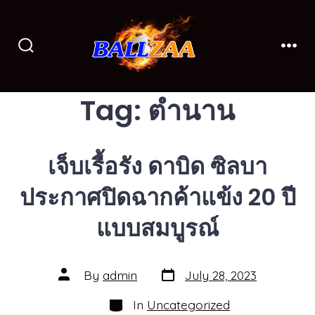
Skip
to
content
Search
Men
Toggle
Tag:
ตำนาน
เจ็บเรื้อรัง ดาบิด ซิลบา
ประกาศปิดฉากค้าแข้ง 20 ปี
แบบสมบูรณ์
Post
Post
By
admin
July 28, 2023
date
author
Categories
In
Uncategorized