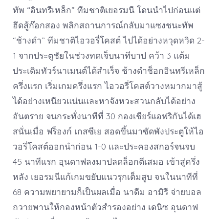
ทัพ “อินทรีเหล็ก” ทีมชาติเยอรมนี โดนนำไปก่อนแต่
ฮึดสู้ก๊อกสอง พลิกสถานการณ์กลับมาแซงชนะทัพ
“ช้างดำ” ทีมชาติไอวอรี่โคสต์ ไปได้อย่างหวุดหวิด 2-
1 จากประตูชัยในช่วงทดเจ็บนาทีบาป คว้า 3 แต้ม
ประเดิมทัวร์นาเมนต์ได้สำเร็จ ช้างดำช็อกอินทรีเหล็ก
ครึ่งแรก เริ่มเกมครึ่งแรก ไอวอรี่โคสต์วางหมากมาสู้
ได้อย่างเหนียวแน่นและหาจังหวะสวนกลับได้อย่าง
อันตราย จนกระทั่งนาทีที่ 30 กองเชียร์แอฟริกันได้เฮ
สนั่นเมื่อ ฟร็องก์ เกสซีเย สอดขึ้นมาซัดพังประตูให้ไอ
วอรี่โคสต์ออกนำก่อน 1-0 และประคองสกอร์จนจบ
45 นาทีแรก อุนดาฟลงมาปลดล็อกตีเสมอ เข้าสู่ครึ่ง
หลัง เยอรมนีแก้เกมขยับแนวรุกเต็มสูบ จนในนาทีที่
68 ความพยายามก็เป็นผลเมื่อ นาดีม อามิรี จ่ายบอล
ถวายพานให้กองหน้าตัวสำรองอย่าง เดนิซ อุนดาฟ