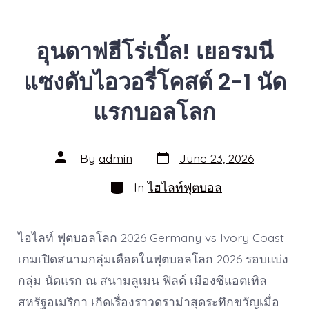
อุนดาฟฮีโร่เบิ้ล! เยอรมนี
แซงดับไอวอรี่โคสต์ 2-1 นัด
แรกบอลโลก
Post
Post
By
admin
June 23, 2026
date
author
Categories
In
ไฮไลท์ฟุตบอล
ไฮไลท์ ฟุตบอลโลก 2026 Germany vs Ivory Coast
เกมเปิดสนามกลุ่มเดือดในฟุตบอลโลก 2026 รอบแบ่ง
กลุ่ม นัดแรก ณ สนามลูเมน ฟิลด์ เมืองซีแอตเทิล
สหรัฐอเมริกา เกิดเรื่องราวดราม่าสุดระทึกขวัญเมื่อ