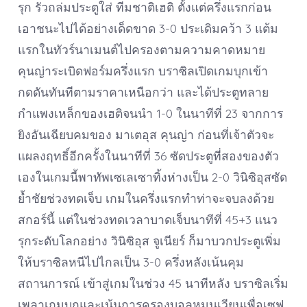
รุก รัวถล่มประตูใส่ ทีมชาติเฮติ ตั้งแต่ครึ่งแรกก่อน
เอาชนะไปได้อย่างเด็ดขาด 3-0 ประเดิมคว้า 3 แต้ม
แรกในทัวร์นาเมนต์ไปครองตามความคาดหมาย
คุนญ่าระเบิดฟอร์มครึ่งแรก บราซิลเปิดเกมบุกเข้า
กดดันทันทีตามราคาเหนือกว่า และได้ประตูทลาย
กำแพงเหล็กของเฮติจนนำ 1-0 ในนาทีที่ 23 จากการ
ยิงอันเฉียบคมของ มาเตอุส คุนญ่า ก่อนที่เจ้าตัวจะ
แผลงฤทธิ์อีกครั้งในนาทีที่ 36 ซัดประตูที่สองของตัว
เองในเกมนี้พาทัพเซเลเซาทิ้งห่างเป็น 2-0 วินิซิอุสซัด
ย้ำชัยช่วงทดเจ็บ เกมในครึ่งแรกทำท่าจะจบลงด้วย
สกอร์นี้ แต่ในช่วงทดเวลาบาดเจ็บนาทีที่ 45+3 แนว
รุกระดับโลกอย่าง วินิซิอุส จูเนียร์ ก็มาบวกประตูเพิ่ม
ให้บราซิลหนีไปไกลเป็น 3-0 ครึ่งหลังเน้นคุม
สถานการณ์ เข้าสู่เกมในช่วง 45 นาทีหลัง บราซิลเริ่ม
เพลาเกมบุกและเน้นการครองบอลหมุนเวียนเพื่อเซฟ