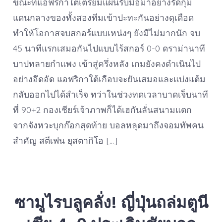
ขณะที่แอฟริกาใต้เตรียมแผนรับมือมาอย่างรัดกุม
แดนกลางของทั้งสองทีมเข้าปะทะกันอย่างดุเดือด
ทำให้โอกาสจบสกอร์แบบเหน่งๆ ยังมีไม่มากนัก จบ
45 นาทีแรกเสมอกันไปแบบไร้สกอร์ 0-0 ดราม่านาที
บาปทลายกำแพง เข้าสู่ครึ่งหลัง เกมยังคงดำเนินไป
อย่างอึดอัด แอฟริกาใต้เกือบจะยันเสมอและแบ่งแต้ม
กลับออกไปได้สำเร็จ ทว่าในช่วงทดเวลาบาดเจ็บนาที
ที่ 90+2 กองเชียร์เจ้าภาพก็ได้เฮกันลั่นสนามแตก
จากจังหวะบุกก๊อกสุดท้าย บอลหลุดมาถึงจอมทัพคน
สำคัญ สตีเฟน ยุสตากิโอ […]
ซามูไรบลูคลั่ง! ญี่ปุ่นถล่มตูนี