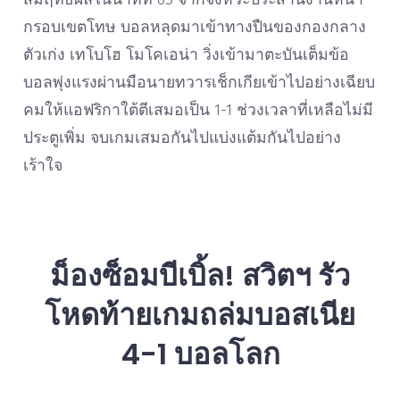
กรอบเขตโทษ บอลหลุดมาเข้าทางปืนของกองกลาง
ตัวเก่ง เทโบโฮ โมโคเอน่า วิ่งเข้ามาตะบันเต็มข้อ
บอลพุ่งแรงผ่านมือนายทวารเช็กเกียเข้าไปอย่างเฉียบ
คมให้แอฟริกาใต้ตีเสมอเป็น 1-1 ช่วงเวลาที่เหลือไม่มี
ประตูเพิ่ม จบเกมเสมอกันไปแบ่งแต้มกันไปอย่าง
เร้าใจ
ม็องซ็อมบีเบิ้ล! สวิตฯ รัว
โหดท้ายเกมถล่มบอสเนีย
4-1 บอลโลก