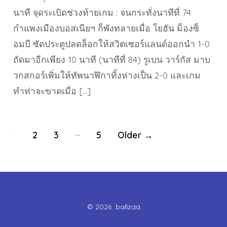
นาที จุดระเบิดช่วงท้ายเกม : จนกระทั่งนาทีที่ 74
กำแพงเมืองบอสเนียฯ ก็พังทลายเมื่อ โยฮัน ม็องซ็
อมบี ซัดประตูปลดล็อกให้สวิตเซอร์แลนด์ออกนำ 1-0
ถัดมาอีกเพียง 10 นาที (นาทีที่ 84) รูเบน วาร์กัส มาบ
วกสกอร์เพิ่มให้ทัพนาฬิกาทิ้งห่างเป็น 2-0 และเกม
ทำท่าจะขาดเมื่อ […]
Posts
…
1
2
3
5
Older
→
pagination
© 2026
ballzaa