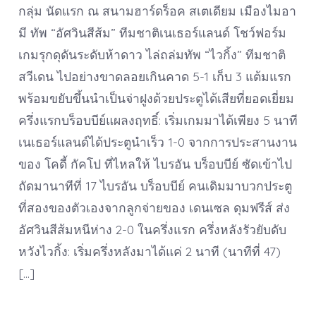
กลุ่ม นัดแรก ณ สนามฮาร์ดร็อค สเตเดียม เมืองไมอา
มี ทัพ “อัศวินสีส้ม” ทีมชาติเนเธอร์แลนด์ โชว์ฟอร์ม
เกมรุกดุดันระดับห้าดาว ไล่ถล่มทัพ “ไวกิ้ง” ทีมชาติ
สวีเดน ไปอย่างขาดลอยเกินคาด 5-1 เก็บ 3 แต้มแรก
พร้อมขยับขึ้นนำเป็นจ่าฝูงด้วยประตูได้เสียที่ยอดเยี่ยม
ครึ่งแรกบร็อบบีย์แผลงฤทธิ์: เริ่มเกมมาได้เพียง 5 นาที
เนเธอร์แลนด์ได้ประตูนำเร็ว 1-0 จากการประสานงาน
ของ โคดี้ กัคโป ที่ไหลให้ ไบรอัน บร็อบบีย์ ซัดเข้าไป
ถัดมานาทีที่ 17 ไบรอัน บร็อบบีย์ คนเดิมมาบวกประตู
ที่สองของตัวเองจากลูกจ่ายของ เดนเซล ดุมฟรีส์ ส่ง
อัศวินสีส้มหนีห่าง 2-0 ในครึ่งแรก ครึ่งหลังรัวยับดับ
หวังไวกิ้ง: เริ่มครึ่งหลังมาได้แค่ 2 นาที (นาทีที่ 47)
[…]