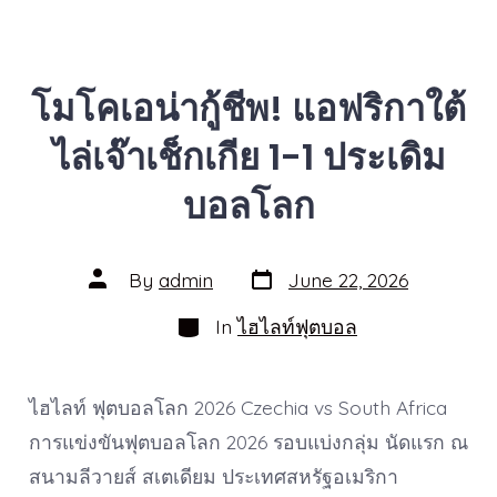
โมโคเอน่ากู้ชีพ! แอฟริกาใต้
ไล่เจ๊าเช็กเกีย 1-1 ประเดิม
บอลโลก
Post
Post
By
admin
June 22, 2026
date
author
Categories
In
ไฮไลท์ฟุตบอล
ไฮไลท์ ฟุตบอลโลก 2026 Czechia vs South Africa
การแข่งขันฟุตบอลโลก 2026 รอบแบ่งกลุ่ม นัดแรก ณ
สนามลีวายส์ สเตเดียม ประเทศสหรัฐอเมริกา