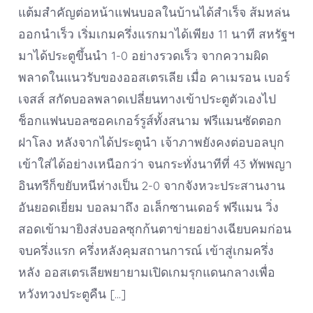
แต้มสำคัญต่อหน้าแฟนบอลในบ้านได้สำเร็จ ส้มหล่น
ออกนำเร็ว เริ่มเกมครึ่งแรกมาได้เพียง 11 นาที สหรัฐฯ
มาได้ประตูขึ้นนำ 1-0 อย่างรวดเร็ว จากความผิด
พลาดในแนวรับของออสเตรเลีย เมื่อ คาเมรอน เบอร์
เจสส์ สกัดบอลพลาดเปลี่ยนทางเข้าประตูตัวเองไป
ช็อกแฟนบอลซอคเกอร์รูส์ทั้งสนาม ฟรีแมนซัดตอก
ฝาโลง หลังจากได้ประตูนำ เจ้าภาพยังคงต่อบอลบุก
เข้าใส่ได้อย่างเหนือกว่า จนกระทั่งนาทีที่ 43 ทัพพญา
อินทรีก็ขยับหนีห่างเป็น 2-0 จากจังหวะประสานงาน
อันยอดเยี่ยม บอลมาถึง อเล็กซานเดอร์ ฟรีแมน วิ่ง
สอดเข้ามายิงส่งบอลซุกก้นตาข่ายอย่างเฉียบคมก่อน
จบครึ่งแรก ครึ่งหลังคุมสถานการณ์ เข้าสู่เกมครึ่ง
หลัง ออสเตรเลียพยายามเปิดเกมรุกแดนกลางเพื่อ
หวังทวงประตูคืน […]